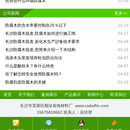
告诉您什么叫做防腐木
10-09
公司新闻
更多>>
防腐木的含水率要控制在25％以下
10-19
长沙防腐木批发:防腐木如何进行施工维..
04-27
长沙防腐木批发:炭化木生产訬备技术要求
04-09
长沙防腐木批发:您简单介绍一下木结构
03-26
浅谈木头里发现有蛀虫防治办法
04-07
什么是酸枝木？有什么特色
04-07
你了解怎样安全使用防腐木吗？
04-03
防腐剂是防腐木的关键
03-29
首页
关于我们
案例展示
产品展示
新闻中心
联系我们
长沙市芙蓉区顺珍装饰材料厂 www.csdwffm.com
15675818662 联系人：吴经理