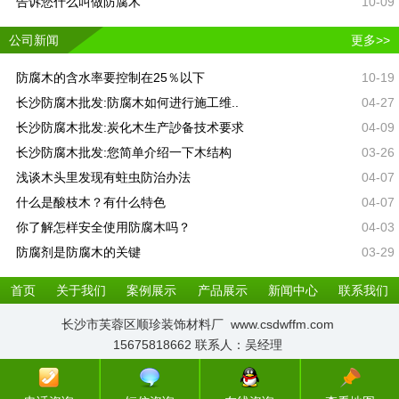
告诉您什么叫做防腐木
10-09
公司新闻
更多>>
防腐木的含水率要控制在25％以下
10-19
长沙防腐木批发:防腐木如何进行施工维..
04-27
长沙防腐木批发:炭化木生产訬备技术要求
04-09
长沙防腐木批发:您简单介绍一下木结构
03-26
浅谈木头里发现有蛀虫防治办法
04-07
什么是酸枝木？有什么特色
04-07
你了解怎样安全使用防腐木吗？
04-03
防腐剂是防腐木的关键
03-29
首页
关于我们
案例展示
产品展示
新闻中心
联系我们
长沙市芙蓉区顺珍装饰材料厂 www.csdwffm.com
15675818662 联系人：吴经理