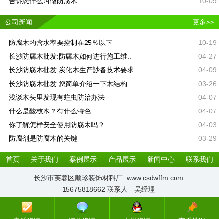
告诉您什么叫做防腐木
10-09
公司新闻
更多>>
防腐木的含水率要控制在25％以下
10-19
长沙防腐木批发:防腐木如何进行施工维..
04-27
长沙防腐木批发:炭化木生产訬备技术要求
04-09
长沙防腐木批发:您简单介绍一下木结构
03-26
浅谈木头里发现有蛀虫防治办法
04-07
什么是酸枝木？有什么特色
04-07
你了解怎样安全使用防腐木吗？
04-03
防腐剂是防腐木的关键
03-29
首页
关于我们
案例展示
产品展示
新闻中心
联系我们
长沙市芙蓉区顺珍装饰材料厂 www.csdwffm.com
15675818662 联系人：吴经理